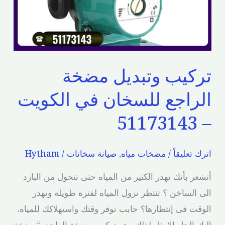
في
الكويت
–
51173143
تركيب وتبديل مضخة
الراجع للسخان في الكويت
– 51173143
اترك تعليقاً
/
مضخات مياه
,
صيانة سخانات
/
Hytham
أتشعر بأنك تهدر الكثير من المياه حتى تتحول من البارد
الى الساخن ؟ تنتظر نزول المياه لفترة طويلة وتهدر
الوقت فى إنتظارها؟ حابب توفر وقتك واستهلاكك للمياه.
إليك الحل الامثل لذلك وهو تركيب مضخة الراجع “مضخة