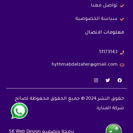
تواصل معنا
سياسة الخصوصية
معلومات الاتصال
51173143
hythmabdalzaher@gmail.com
I
T
F
n
w
a
s
i
c
t
t
e
a
t
b
حقوق النشر 2024 © جميع الحقوق محفوظة لصالح
g
e
o
r
r
o
a
k
شركة المنارة
m
برمجة وتصميم SK Web Design