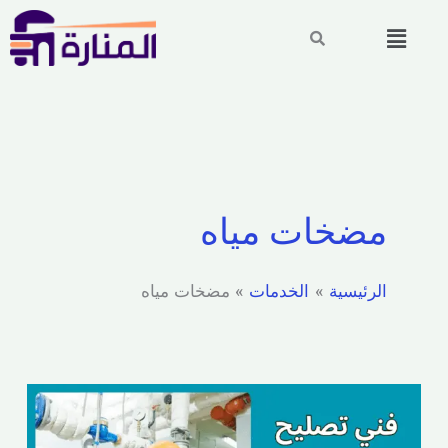
خطي
القائمة
لى
لمحتوى
مضخات مياه
الرئيسية
الخدمات
مضخات مياه
فني
تصليح