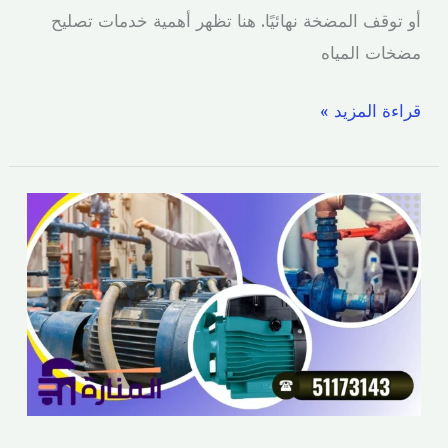
أو توقف المضخة نهائيًا. هنا تظهر أهمية خدمات تصليح
مضخات المياه
قراءة المزيد »
تركيب
مضخات
مياه
بالكويت
|
أفضل
أنواع
المضخات