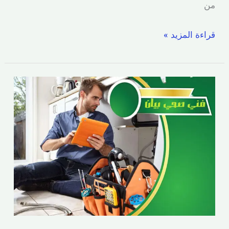
من
قراءة المزيد »
فني
صحي
بيان
|51173143|
سباك
صحي