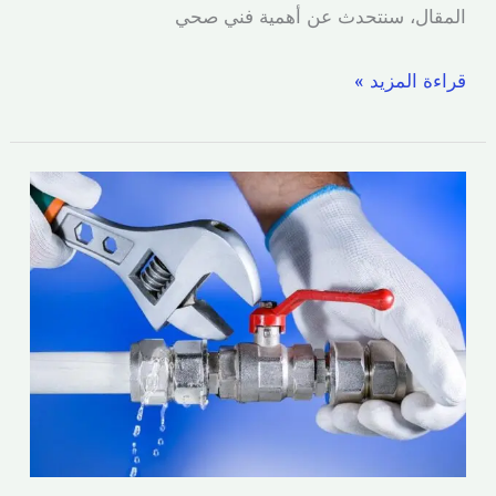
المقال، سنتحدث عن أهمية فني صحي
قراءة المزيد »
فني
سباك
الصديق
|
اتصل
الآن
51173143