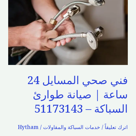
فني
صحي
المسايل
24
ساعة
|
صيانة
طوارئ
فني صحي المسايل 24
السباكة
–
ساعة | صيانة طوارئ
51173143
السباكة – 51173143
اترك تعليقاً
/
خدمات السباكة والمقاولات
/
Hytham