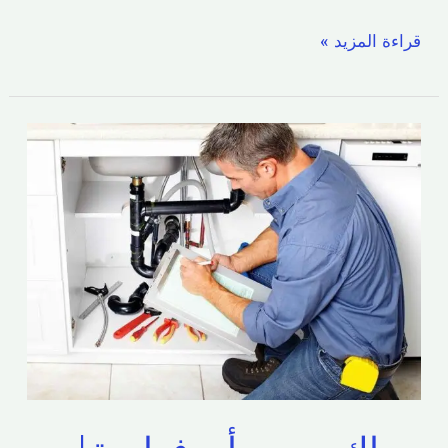
قراءة المزيد »
سباك
صحي
أبو
فطيرة|
اتصل
الآن
51173143//
معلم
صحي