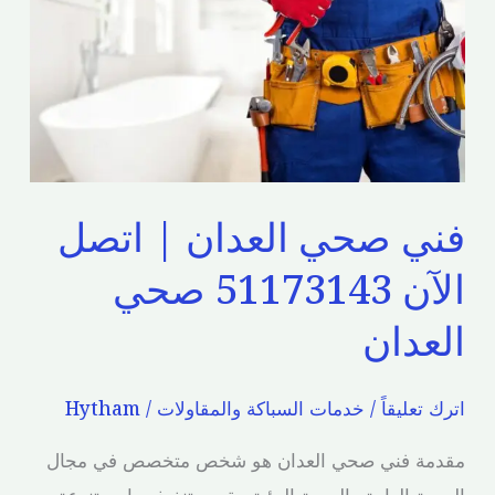
|
اتصل
الآن
51173143
صحي
العدان
فني صحي العدان | اتصل
الآن 51173143 صحي
العدان
اترك تعليقاً
/
خدمات السباكة والمقاولات
/
Hytham
مقدمة فني صحي العدان هو شخص متخصص في مجال
الصحة العامة والصحة البيئية. يقوم بتنفيذ مهام متنوعة