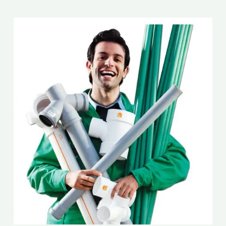
صحي
مبارك
الكبير/51173143/
سباك
صحي