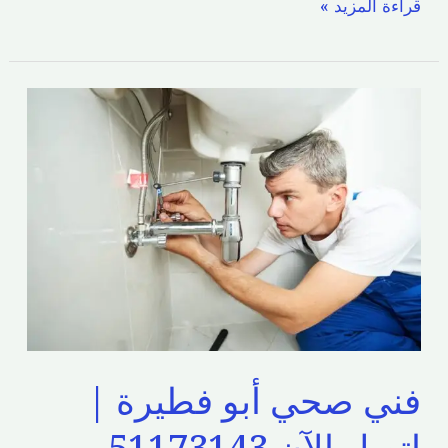
قراءة المزيد »
فني
صحي
أبو
فطيرة
|
اتصل
الآن
51173143
فني صحي أبو فطيرة |
اتصل الآن 51173143