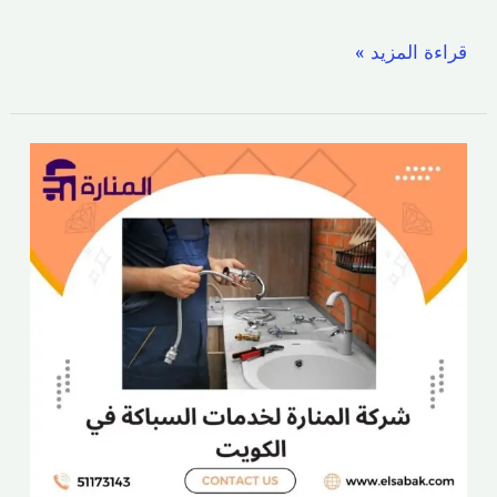
قراءة المزيد »
سباك
صباح
السالم
|
اتصل
الآن
51173143/
صحي
صباح
السالم