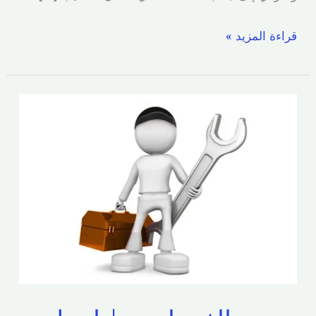
قراءة المزيد »
صحي
الفنيطيس
|
اتصل
الآن
51173143/
سباك
الفنيطيس